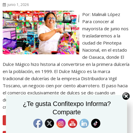
junio 1, 2026
Por: Malinali López
Para conocer al
mayorista de junio nos
trasladaremos a la
ciudad de Pinotepa
Nacional, en el estado
de Oaxaca, donde El
Dulce Mágico hizo historia al convertirse en la primera dulcería
en la población, en 1999. El Dulce Mágico es la marca
tradicional de dulcerías de la empresa Distribuidora Vigil
Toscano, un negocio cien por ciento abarrotero. El paso hacia
el comercio exclusivamente de dulces se dio cuando un
dulcero les comentó que este era un segmento en
¿Te gusta Confitexpo Informa?
crecimiento que se vendía muy bien. “Se inició una…
Comparte
LEER MÁS