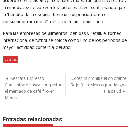
acuerdo con NielsenIQ. “Los datos muestran que la cercanía y
la inmediatez se vuelven los factores clave, confirmando que
la ‘tiendita de la esquina’ tiene un rol principal para el
consumidor mexicano”, destacó en un comunicado.
Para las empresas de alimentos, bebidas y retail, el torneo
internacional de fútbol se coloca como uno de los periodos de
mayor actividad comercial del año.
Botanas
Navegación
Nescafé Espresso
Cofepris prohíbe el colorante
de
Concentrate busca conquistar
Rojo 3 en México por riesgos
entradas
el mercado de café frío en
a la salud
México
Entradas relacionadas