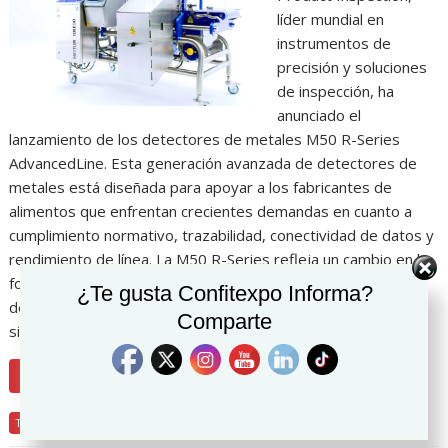
líder mundial en
instrumentos de
precisión y soluciones
de inspección, ha
anunciado el
lanzamiento de los detectores de metales M50 R-Series
AdvancedLine. Esta generación avanzada de detectores de
metales está diseñada para apoyar a los fabricantes de
alimentos que enfrentan crecientes demandas en cuanto a
cumplimiento normativo, trazabilidad, conectividad de datos y
rendimiento de línea. La M50 R-Series refleja un cambio en la
forma en que los productores de alimentos abordan la
¿Te gusta Confitexpo Informa?
detección de metales. Mientras la capacidad de detección
Comparte
sigue siendo crucial, los fabricantes operan ahora…
LEER MÁS
Tecnología