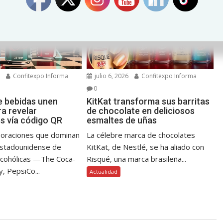
6
Confitexpo Informa
julio 6, 2026
Confitexpo Informa
0
e bebidas unen
KitKat transforma sus barritas
a revelar
de chocolate en deliciosos
es vía código QR
esmaltes de uñas
poraciones que dominan
La célebre marca de chocolates
estadounidense de
KitKat, de Nestlé, se ha aliado con
lcohólicas —The Coca-
Risqué, una marca brasileña...
, PepsiCo...
Actualidad