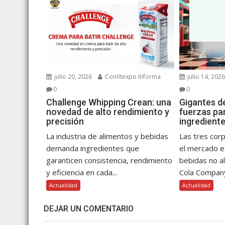
julio 20, 2026
Confitexpo Informa
julio 14, 202
0
0
Challenge Whipping Crean: una
Gigantes d
novedad de alto rendimiento y
fuerzas par
precisión
ingredient
La industria de alimentos y bebidas
Las tres cor
demanda ingredientes que
el mercado 
garanticen consistencia, rendimiento
bebidas no a
y eficiencia en cada...
Cola Company
Actualidad
Actualidad
DEJAR UN COMENTARIO