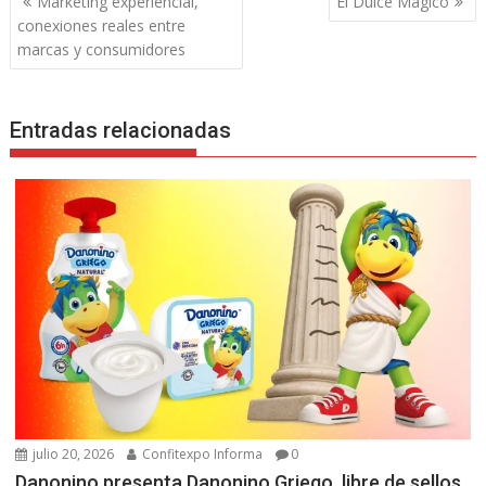
Marketing experiencial,
El Dulce Mágico
de
conexiones reales entre
entradas
marcas y consumidores
Entradas relacionadas
julio 20, 2026
Confitexpo Informa
0
Danonino presenta Danonino Griego, libre de sellos