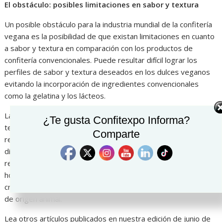
El obstáculo: posibles limitaciones en sabor y textura
Un posible obstáculo para la industria mundial de la confitería
vegana es la posibilidad de que existan limitaciones en cuanto
a sabor y textura en comparación con los productos de
confitería convencionales. Puede resultar difícil lograr los
perfiles de sabor y textura deseados en los dulces veganos
evitando la incorporación de ingredientes convencionales
como la gelatina y los lácteos.
Las personas acostumbradas a las cualidades gustativas y
¿Te gusta Confitexpo Informa?
texturales de los dulces tradicionales podrían mostrarse
Comparte
reacias a adoptar alternativas veganas si perciben una
disminución en la satisfacción sensorial. La dificultad reside en
reproducir la textura hojaldrada de ciertos productos
horneados, la consistencia masticable de las gomitas y la
cremosidad de los chocolates lácteos sin utilizar ingredientes
de origen animal.
Lea otros artículos publicados en nuestra edición de junio de