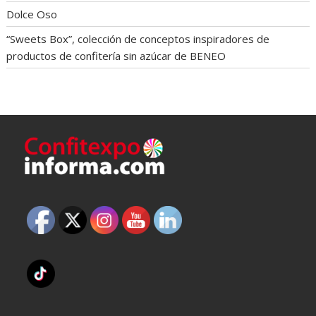
Dolce Oso
“Sweets Box”, colección de conceptos inspiradores de
productos de confitería sin azúcar de BENEO