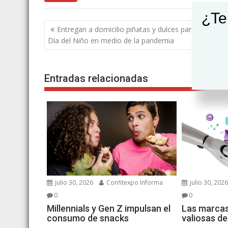
¿Te
Navegación
Entregan a domicilio piñatas y dulces para celebrar 
de
Día del Niño en medio de la pandemia
entradas
Entradas relacionadas
julio 30, 2026
Confitexpo Informa
julio 30, 202
0
0
Millennials y Gen Z impulsan el
Las marcas
consumo de snacks
valiosas d