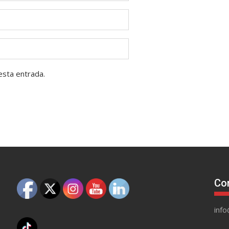
esta entrada.
Co
inf