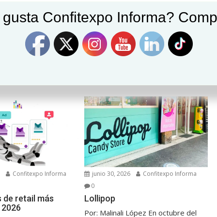
 gusta Confitexpo Informa? Comp
el
Profeco inicia procesos contra Walmart y Bodega Aurrerá
por subir precios
6
Confitexpo Informa
junio 30, 2026
Confitexpo Informa
0
 de retail más
Lollipop
e 2026
Por: Malinali López En octubre del