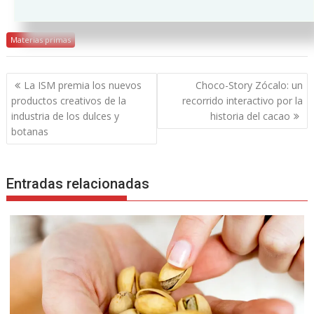
Materias primas
Navegación
La ISM premia los nuevos
Choco-Story Zócalo: un
de
productos creativos de la
recorrido interactivo por la
entradas
industria de los dulces y
historia del cacao
botanas
Entradas relacionadas