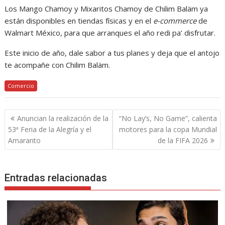
Los Mango Chamoy y Mixaritos Chamoy de Chilim Baläm ya
están disponibles en tiendas físicas y en el
e-commerce
de
Walmart México, para que arranques el año redi pa’ disfrutar.
Este inicio de año, dale sabor a tus planes y deja que el antojo
te acompañe con Chilim Baläm.
Comercio
Navegación
Anuncian la realización de la
“No Lay’s, No Game”, calienta
de
53ª Feria de la Alegría y el
motores para la copa Mundial
entradas
Amaranto
de la FIFA 2026
Entradas relacionadas