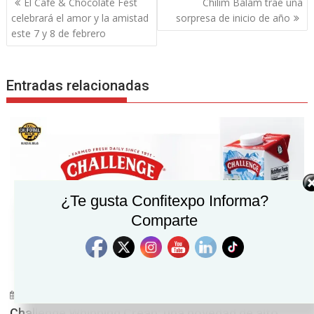
El Café & Chocolate Fest
Chilim Baläm trae una
de
celebrará el amor y la amistad
sorpresa de inicio de año
entradas
este 7 y 8 de febrero
Entradas relacionadas
¿Te gusta Confitexpo Informa?
Comparte
julio 20, 2026
Confitexpo Informa
0
Challenge Whipping Crean: una novedad de alto