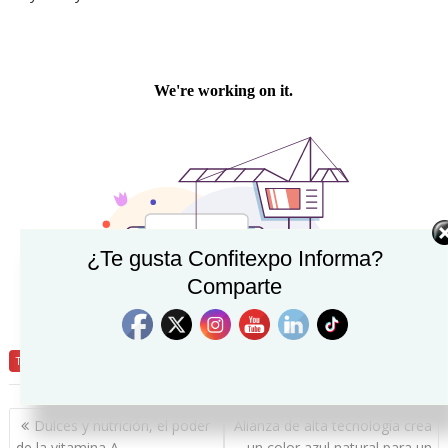
¿Te gusta Confitexpo Informa?
Comparte
Tecnología
Navegación
Dulces y nutrición, el poder
Alianza de alta tecnología crea
de
de la vitamina A
un color azul natural para un