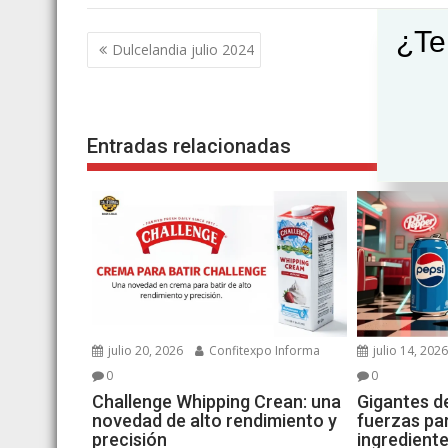
¿Te
Navegación
Dulcelandia julio 2024
de
entradas
Entradas relacionadas
julio 20, 2026
Confitexpo Informa
julio 14, 202
0
0
Challenge Whipping Crean: una
Gigantes d
novedad de alto rendimiento y
fuerzas par
precisión
ingredient