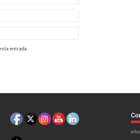
esta entrada.
Co
inf