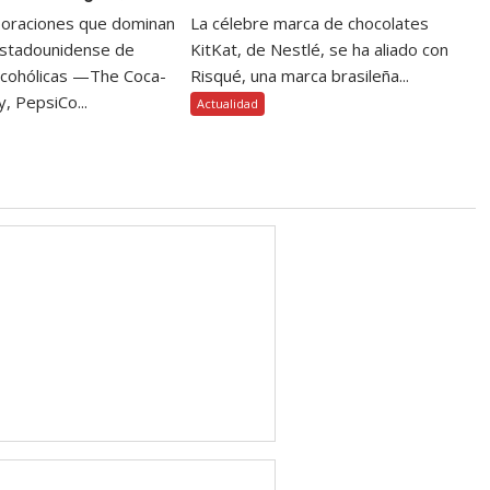
poraciones que dominan
La célebre marca de chocolates
estadounidense de
KitKat, de Nestlé, se ha aliado con
lcohólicas —The Coca-
Risqué, una marca brasileña...
, PepsiCo...
Actualidad