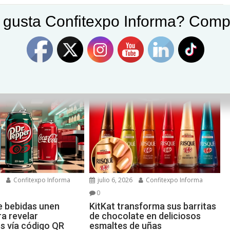
 gusta Confitexpo Informa? Comp
“Zona Cero”, una apuesta por impulsar el consumo sin
alcohol
6
Confitexpo Informa
julio 6, 2026
Confitexpo Informa
0
e bebidas unen
KitKat transforma sus barritas
a revelar
de chocolate en deliciosos
es vía código QR
esmaltes de uñas