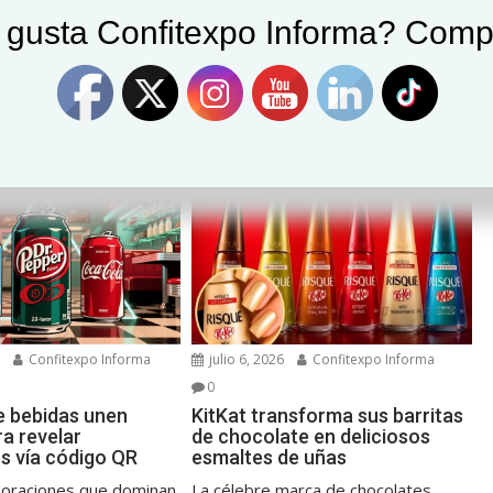
 gusta Confitexpo Informa? Comp
tas
SIG nombra a Allison Sutera presidenta para
Norteamérica
6
Confitexpo Informa
julio 6, 2026
Confitexpo Informa
0
e bebidas unen
KitKat transforma sus barritas
a revelar
de chocolate en deliciosos
es vía código QR
esmaltes de uñas
poraciones que dominan
La célebre marca de chocolates