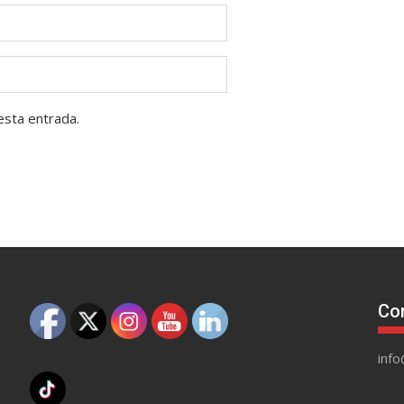
esta entrada.
Co
inf