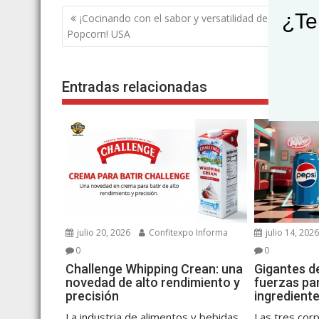
Navegación
¿Te
¡Cocinando con el sabor y versatilidad de las palomi
de
Popcorn! USA
entradas
Entradas relacionadas
julio 20, 2026
Confitexpo Informa
julio 14, 202
0
0
Challenge Whipping Crean: una
Gigantes d
novedad de alto rendimiento y
fuerzas par
precisión
ingredient
La industria de alimentos y bebidas
Las tres cor