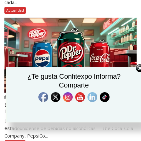
cada...
Actualidad
¿Te gusta Confitexpo Informa?
Comparte
julio 14, 2026
Confitexpo Informa
0
Gigantes de bebidas unen fuerzas para revelar
ingredientes vía código QR
Las tres corporaciones que dominan el mercado
estadounidense de bebidas no alcohólicas —The Coca-Cola
Company, PepsiCo...