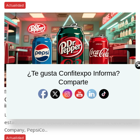
Actualidad
¿Te gusta Confitexpo Informa?
Comparte
julio 14, 2026
Confitexpo Informa
0
Gigantes de bebidas unen fuerzas para revelar
ingredientes vía código QR
Las tres corporaciones que dominan el mercado
estadounidense de bebidas no alcohólicas —The Coca-Cola
Company, PepsiCo...
Actualidad