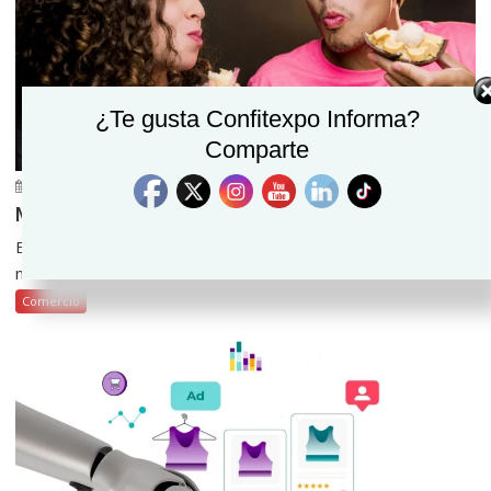
¿Te gusta Confitexpo Informa?
Comparte
julio 30, 2026
Confitexpo Informa
0
Millennials y Gen Z impulsan el consumo de snacks
El comportamiento del consumidor ha experimentado una
metamorfosis radical en los últimos años, y el mercado...
Comercio