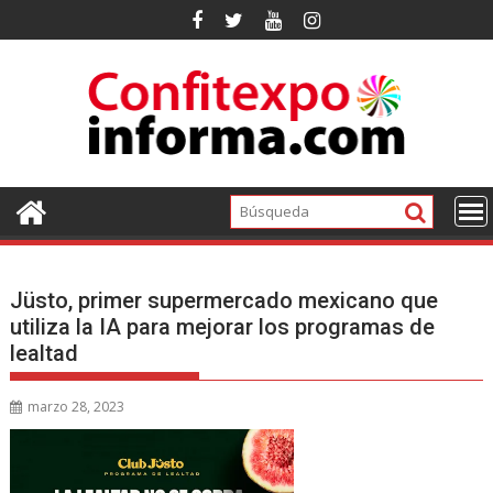
Ir
al
contenido
Jüsto, primer supermercado mexicano que
utiliza la IA para mejorar los programas de
lealtad
marzo 28, 2023