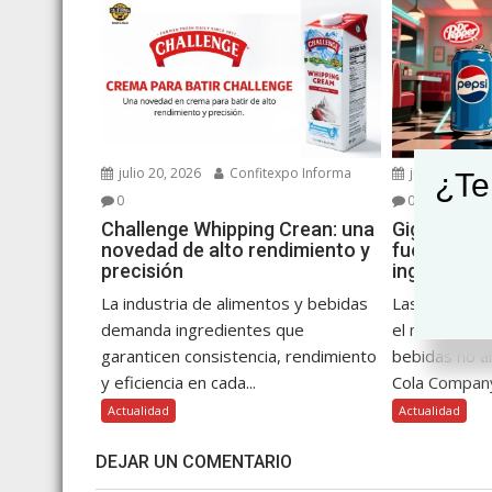
julio 20, 2026
Confitexpo Informa
julio 14, 202
¿Te
0
0
Challenge Whipping Crean: una
Gigantes d
novedad de alto rendimiento y
fuerzas par
precisión
ingredient
La industria de alimentos y bebidas
Las tres cor
demanda ingredientes que
el mercado 
garanticen consistencia, rendimiento
bebidas no a
y eficiencia en cada...
Cola Company
Actualidad
Actualidad
DEJAR UN COMENTARIO