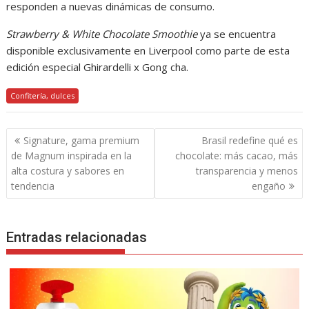
responden a nuevas dinámicas de consumo.
Strawberry & White Chocolate Smoothie
ya se encuentra
disponible exclusivamente en Liverpool como parte de esta
edición especial Ghirardelli x Gong cha.
Confitería, dulces
Navegación
Signature, gama premium
Brasil redefine qué es
de
de Magnum inspirada en la
chocolate: más cacao, más
entradas
alta costura y sabores en
transparencia y menos
tendencia
engaño
Entradas relacionadas