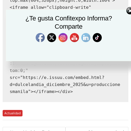
top:max(60%,326px);height:0;width:100%">
<iframe allow="clipboard-write" 
sandbox="allow-top-navigation allow-top-
¿Te gusta Confitexpo Informa?
navigation-by-user-activation allow-
Comparte
downloads allow-scripts allow-same-origin 
allow-popups allow-modals allow-popups-to-
escape-sandbox allow-forms" 
allowfullscreen="true" 
style="position:absolute;border:none;width
:100%;height:100%;left:0;right:0;top:0;bot
tom:0;" 
src="https://e.issuu.com/embed.html?
d=dulcelandia_diciembre_2025&u=produccione
smanila"></iframe></div>
Actualidad
Navegación