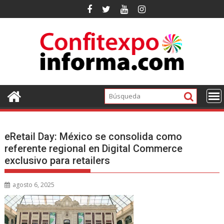
Ir
al
contenido
eRetail Day: México se consolida como
referente regional en Digital Commerce
exclusivo para retailers
agosto 6, 2025