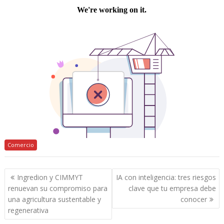
Comercio
Navegación
Ingredion y CIMMYT
IA con inteligencia: tres riesgos
de
renuevan su compromiso para
clave que tu empresa debe
entradas
una agricultura sustentable y
conocer
regenerativa