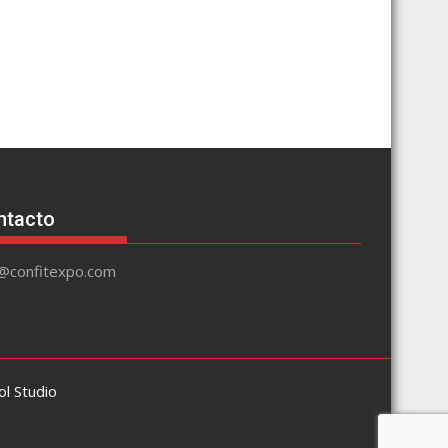
ntacto
o@confitexpo.com
l Studio