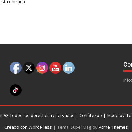
esta entrada.
Co
inf
ht © Todos los derechos reservados | Confitexpo | Made by Too
Creado con WordPress
|
Tema: SuperMag by
Acme Themes