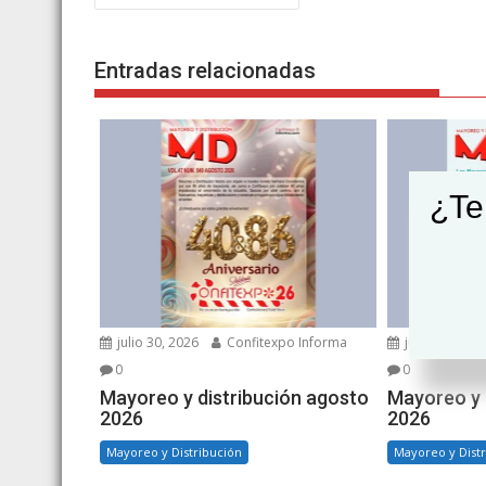
de
entradas
Entradas relacionadas
¿Te
julio 30, 2026
Confitexpo Informa
junio 30, 202
0
0
Mayoreo y distribución agosto
Mayoreo y d
2026
2026
Mayoreo y Distribución
Mayoreo y Dist