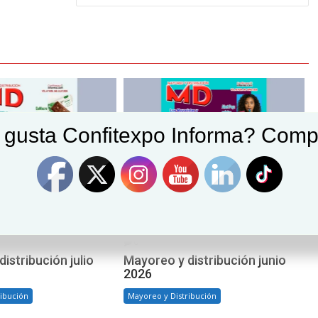
 gusta Confitexpo Informa? Comp
6
Confitexpo Informa
junio 1, 2026
Confitexpo Informa
0
istribución julio
Mayoreo y distribución junio
2026
ribución
Mayoreo y Distribución