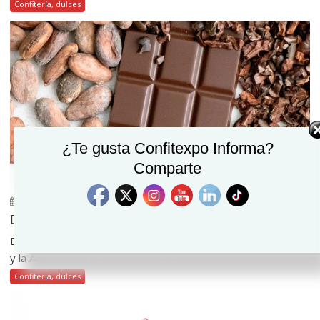
Confitería, dulces
¿Te gusta Confitexpo Informa?
Comparte
julio 6, 2026
Confitexpo Informa
0
Día Mundial del Cacao y Chocolate
En el año 2010 la Organización Internacional de Cacao (ICCO)
y la Academia Francesa del Chocolate...
Confitería, dulces