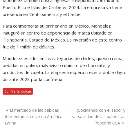
Mondelez también busca ingresar a República Dominicana,
Puerto Rico e Islas del Caribe en 2024. La empresa ya tiene
presencia en Centroamérica y el Caribe.
Para conmemorar su primer año en México, Mondelez
inauguró un centro de experiencia de marca ubicado en
Tlalnepantla, Estado de México. La inversión de este centro
fue de 1 millón de dólares.
Mondelez es líder en las categorías de chicles, queso crema,
bebidas en polvo, malvavisco cubierto de chocolate, y
productos de cajeta. La empresa espera crecer a doble dígito
durante 2023 por la confitería.
Confitería, dulces
Navegación
El mercado de las bebidas
¡Cocinando con el sabor y
de
fermentadas crece en América
versatilidad de las palomitas
entradas
Latina
Popcorn! USA