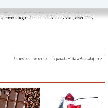
les de la confitería. Planifica tu visita; descubre las
cha la oferta gastronómica local y explora todo lo que
experiencia inigualable que combina negocios, diversión y
Excursiones de un solo día para tu visita a Guadalajara