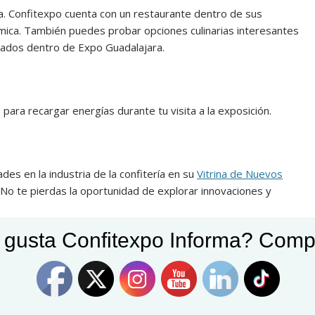
a. Confitexpo cuenta con un restaurante dentro de sus
ómica. También puedes probar opciones culinarias interesantes
icados dentro de Expo Guadalajara.
para recargar energías durante tu visita a la exposición.
es en la industria de la confitería en su
Vit
rina de Nuev
os
No te pierdas la oportunidad de explorar innovaciones y
 gusta Confitexpo Informa? Comp
amos que reserves un tiempo para disfrutar de la ciudad de
miento es impresionante. Aprovecha la oportunidad para
omida y sumergirte en su vibrante ambiente.