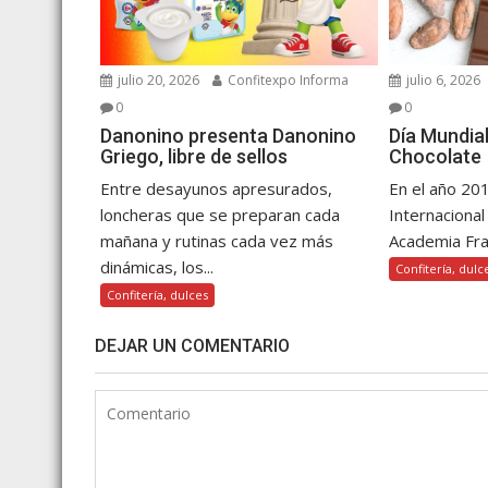
julio 20, 2026
Confitexpo Informa
julio 6, 2026
0
0
Danonino presenta Danonino
Día Mundia
Griego, libre de sellos
Chocolate
Entre desayunos apresurados,
En el año 20
loncheras que se preparan cada
Internacional
mañana y rutinas cada vez más
Academia Fra
dinámicas, los...
Confitería, dulc
Confitería, dulces
DEJAR UN COMENTARIO