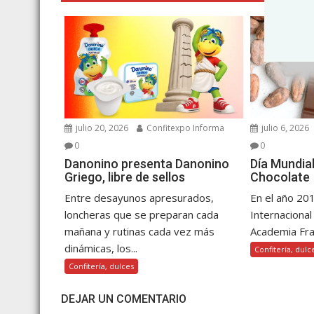
julio 20, 2026
Confitexpo Informa
julio 6, 2026
0
0
Danonino presenta Danonino
Día Mundia
Griego, libre de sellos
Chocolate
Entre desayunos apresurados,
En el año 20
loncheras que se preparan cada
Internacional
mañana y rutinas cada vez más
Academia Fra
dinámicas, los...
Confitería, dulc
Confitería, dulces
DEJAR UN COMENTARIO