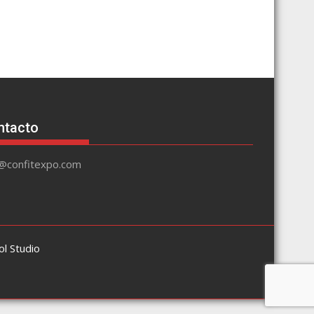
ntacto
o@confitexpo.com
l Studio