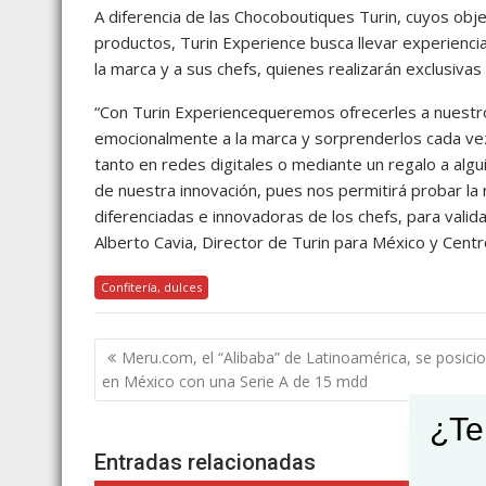
A diferencia de las Chocoboutiques Turin, cuyos objet
productos, Turin Experience busca llevar experienci
la marca y a sus chefs, quienes realizarán exclusivas
“Con Turin Experiencequeremos ofrecerles a nuestro
emocionalmente a la marca y sorprenderlos cada vez
tanto en redes digitales o mediante un regalo a algu
de nuestra innovación, pues nos permitirá probar la
diferenciadas e innovadoras de los chefs, para valid
Alberto Cavia, Director de Turin para México y Cent
Confitería, dulces
Navegación
Meru.com, el “Alibaba” de Latinoamérica, se posici
de
en México con una Serie A de 15 mdd
entradas
¿Te
Entradas relacionadas